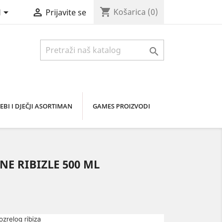
shopping_cart


Košarica
(0)
H
Prijavite se

EBI I DJEČJI ASORTIMAN
GAMES PROIZVODI
NE RIBIZLE 500 ML
zrelog ribiza