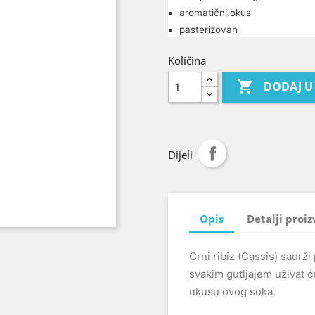
aromatični okus
pasterizovan
Količina

DODAJ U
Dijeli
Opis
Detalji proi
Crni ribiz (Cassis) sadrži
svakim gutljajem uživat 
ukusu ovog soka.