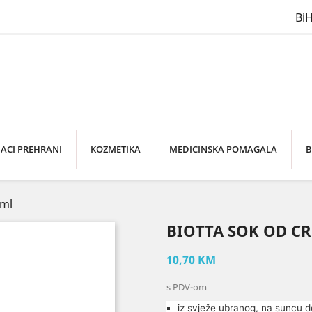
Bi
ACI PREHRANI
KOZMETIKA
MEDICINSKA POMAGALA
B
 ml
BIOTTA SOK OD CR
10,70 KM
s PDV-om
iz svježe ubranog, na suncu do