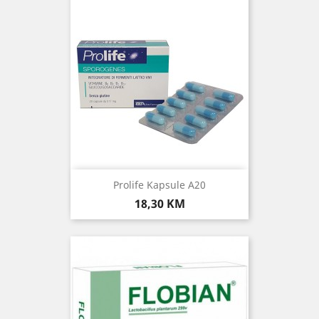
Prolife Kapsule A20
Cijena
18,30 KM