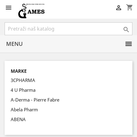
shopping_cart



MENU
MARKE
3CPHARMA
4 U Pharma
A-Derma - Pierre Fabre
Abela Pharm
ABENA