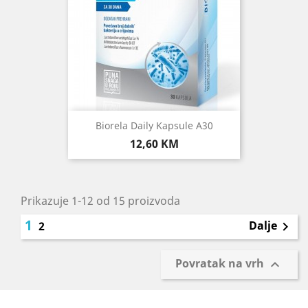
Biorela Daily Kapsule A30
Cijena
12,60 KM
Prikazuje 1-12 od 15 proizvoda
1
Dalje
2

Povratak na vrh
