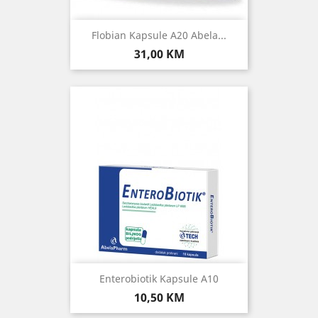
Flobian Kapsule A20 Abela...
Cijena
31,00 KM
Enterobiotik Kapsule A10
Cijena
10,50 KM