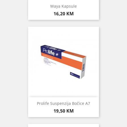
Waya Kapsule
Cijena
16,20 KM
Prolife Suspenzija Bočice A7
Cijena
19,50 KM