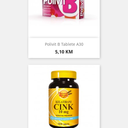
Polivit B Tablete A30
Cijena
5,10 KM