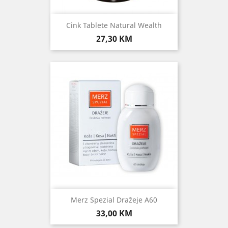
Cink Tablete Natural Wealth
Cijena
27,30 KM
Merz Spezial Dražeje A60
Cijena
33,00 KM