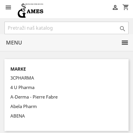
shopping_cart



MENU
MARKE
3CPHARMA
4 U Pharma
A-Derma - Pierre Fabre
Abela Pharm
ABENA