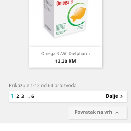
Omega 3 A50 Dietpharm
Cijena
13,30 KM
Prikazuje 1-12 od 64 proizvoda
1
Dalje
2
3
…
6

Povratak na vrh
