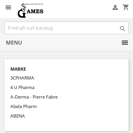
shopping_cart



MENU
MARKE
3CPHARMA
4 U Pharma
A-Derma - Pierre Fabre
Abela Pharm
ABENA