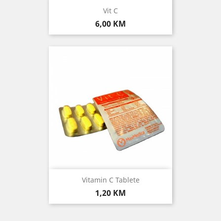
Vit C
Cijena
6,00 KM
Vitamin C Tablete
Cijena
1,20 KM