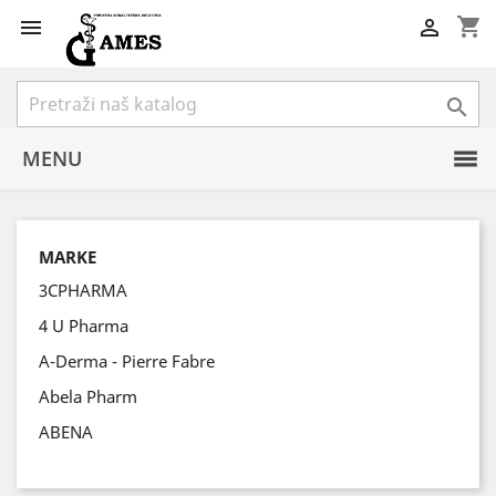
shopping_cart



MENU
MARKE
3CPHARMA
4 U Pharma
A-Derma - Pierre Fabre
Abela Pharm
ABENA