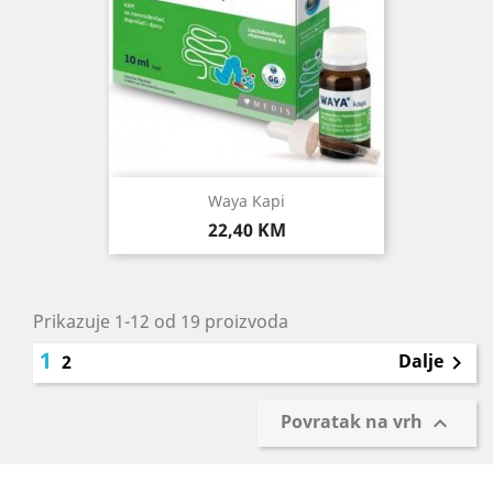
Waya Kapi
Cijena
22,40 KM
Prikazuje 1-12 od 19 proizvoda
1
Dalje
2

Povratak na vrh
