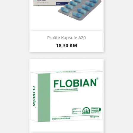
Prolife Kapsule A20
Cijena
18,30 KM