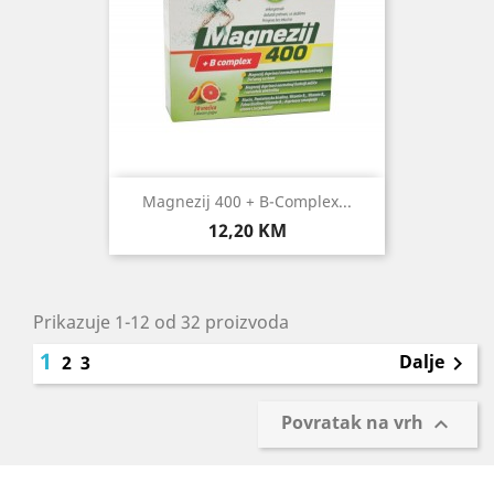
Magnezij 400 + B-Complex...
Cijena
12,20 KM
Prikazuje 1-12 od 32 proizvoda
1
Dalje
2
3

Povratak na vrh
