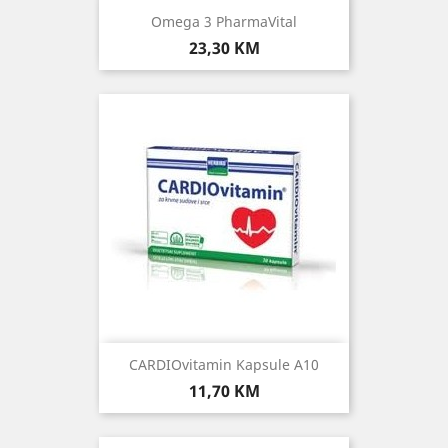
Omega 3 PharmaVital
Cijena
23,30 KM
CARDIOvitamin Kapsule A10
Cijena
11,70 KM