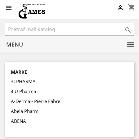
shopping_cart



MENU
MARKE
3CPHARMA
4 U Pharma
A-Derma - Pierre Fabre
Abela Pharm
ABENA