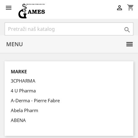
shopping_cart



MENU
MARKE
3CPHARMA
4 U Pharma
A-Derma - Pierre Fabre
Abela Pharm
ABENA