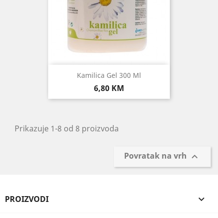
Kamilica Gel 300 Ml
Cijena
6,80 KM
Prikazuje 1-8 od 8 proizvoda
Povratak na vrh

PROIZVODI
