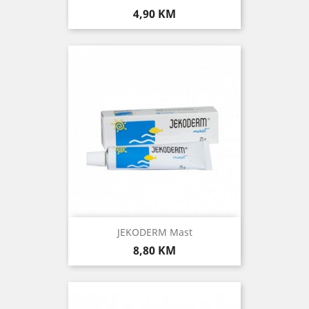
Cijena
4,90 KM
JEKODERM Mast
Cijena
8,80 KM