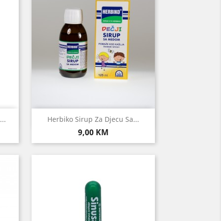
Brzi pregled

..
Herbiko Sirup Za Djecu Sa...
Cijena
9,00 KM