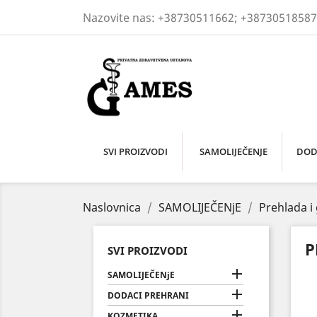
Nazovite nas:
+38730511662; +38730518587
SVI PROIZVODI
SAMOLIJEČENJE
DOD
Naslovnica
SAMOLIJEČENjE
Prehlada i 
P
SVI PROIZVODI

SAMOLIJEČENjE

DODACI PREHRANI

KOZMETIKA