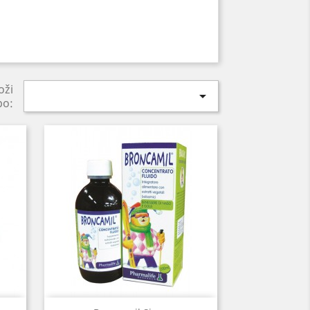
oži

po: