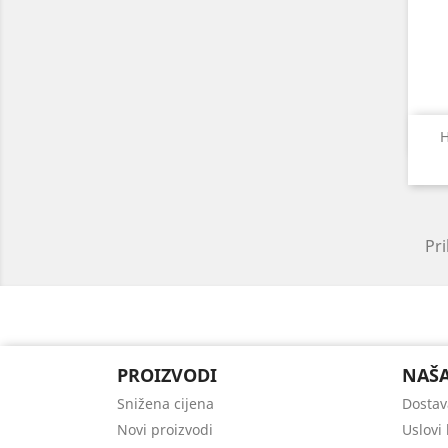
H
Pri
PROIZVODI
NAŠA
Snižena cijena
Dostav
Novi proizvodi
Uslovi 