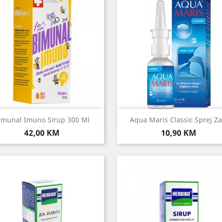
Brzi pregled
Brzi pregled


imunal Imuno Sirup 300 Ml
Aqua Maris Classic Sprej Za.
Cijena
Cijena
42,00 KM
10,90 KM