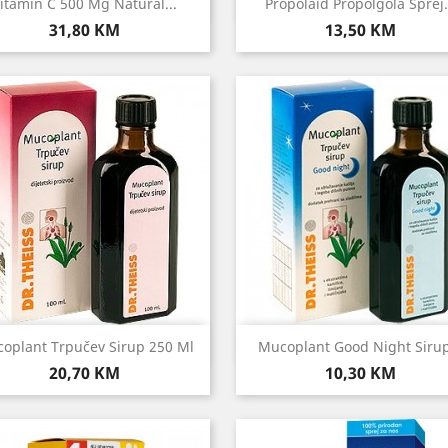
Brzi pregled
Brzi pregled


itamin C 500 Mg Natural...
Propolaid Propolgola Sprej.
Cijena
Cijena
31,80 KM
13,50 KM
Brzi pregled
Brzi pregled


oplant Trpučev Sirup 250 Ml
Mucoplant Good Night Sirup
Cijena
Cijena
20,70 KM
10,30 KM