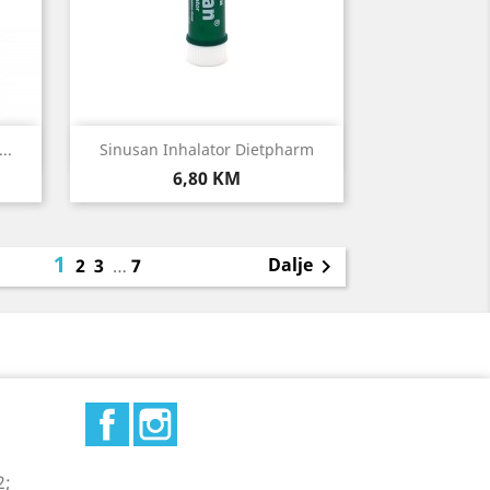
Brzi pregled

..
Sinusan Inhalator Dietpharm
Cijena
6,80 KM
1
Dalje
2
3
…
7

Facebook
Instagram
2;