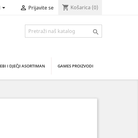
shopping_cart


Košarica
(0)
H
Prijavite se

EBI I DJEČJI ASORTIMAN
GAMES PROIZVODI