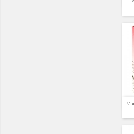
V
Muc