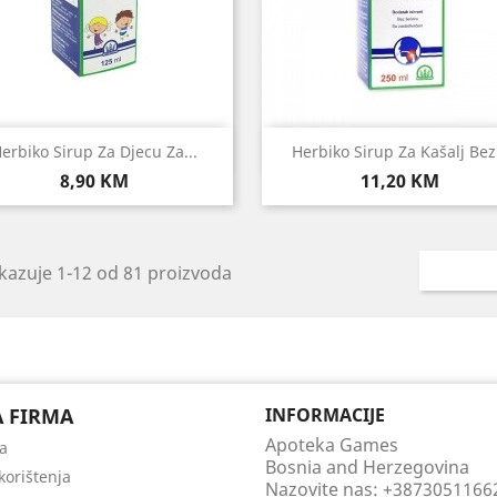
Brzi pregled
Brzi pregled


erbiko Sirup Za Djecu Za...
Herbiko Sirup Za Kašalj Bez.
Cijena
Cijena
8,90 KM
11,20 KM
kazuje 1-12 od 81 proizvoda
 FIRMA
INFORMACIJE
Apoteka Games
a
Bosnia and Herzegovina
korištenja
Nazovite nas:
+3873051166