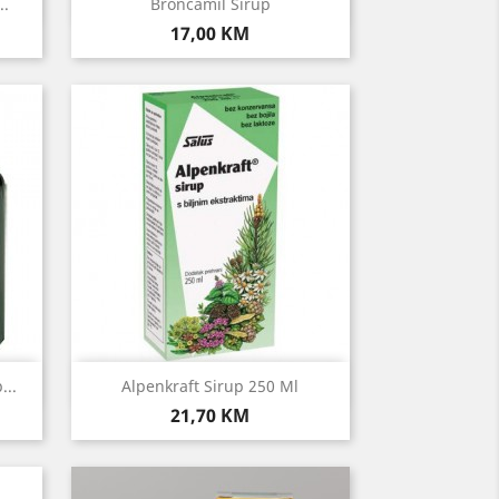
Brzi pregled

..
Broncamil Sirup
Cijena
17,00 KM
Brzi pregled

...
Alpenkraft Sirup 250 Ml
Cijena
21,70 KM