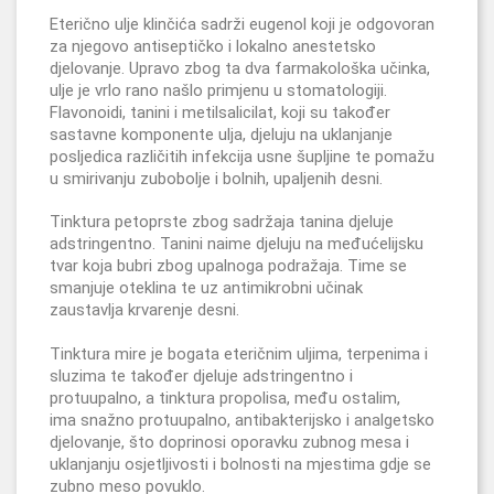
Eterično ulje klinčića sadrži eugenol koji je odgovoran
za njegovo antiseptičko i lokalno anestetsko
djelovanje. Upravo zbog ta dva farmakološka učinka,
ulje je vrlo rano našlo primjenu u stomatologiji.
Flavonoidi, tanini i metilsalicilat, koji su također
sastavne komponente ulja, djeluju na uklanjanje
posljedica različitih infekcija usne šupljine te pomažu
u smirivanju zubobolje i bolnih, upaljenih desni.
Tinktura petoprste zbog sadržaja tanina djeluje
adstringentno. Tanini naime djeluju na međućelijsku
tvar koja bubri zbog upalnoga podražaja. Time se
smanjuje oteklina te uz antimikrobni učinak
zaustavlja krvarenje desni.
Tinktura mire je bogata eteričnim uljima, terpenima i
sluzima te također djeluje adstringentno i
protuupalno, a tinktura propolisa, među ostalim,
ima snažno protuupalno, antibakterijsko i analgetsko
djelovanje, što doprinosi oporavku zubnog mesa i
uklanjanju osjetljivosti i bolnosti na mjestima gdje se
zubno meso povuklo.