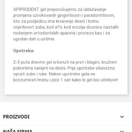
APIPRODENT gel preporučujemo za ublažavanje
promjena uzrokovanih gingivitisom i paradontitisom,
što za posljedicu ima krvarenje desni i bolnu
osjetlivost zuba, kod afti, kod erozija sluznice nastalih
nošenjem ortodontskih aparata i proteza kao i za
ugodan dah u ustima.
Upotreba:
2-3 puta dnevno gel istisnuti na prst i blagim, kružnim
pokretima nanijeti na desni. Prije upotrebe obavezno
oprati zube i ruke. Nakon upotrebe gela ne
konzumirati hranu i piće 1 sat kako bi gel bio učinkovit.
PROIZVODI

NAŠA FIRMA
