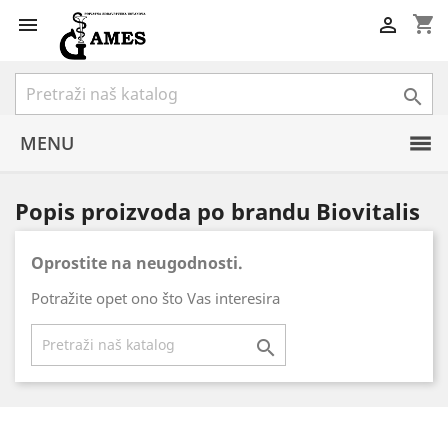
shopping_cart



MENU
Popis proizvoda po brandu Biovitalis
Oprostite na neugodnosti.
Potražite opet ono što Vas interesira
