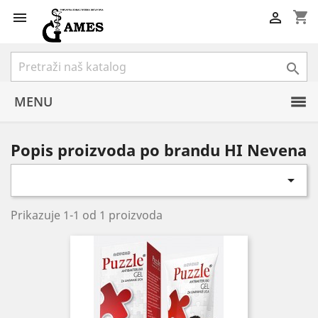
shopping_cart



MENU
Popis proizvoda po brandu HI Nevena

Prikazuje 1-1 od 1 proizvoda