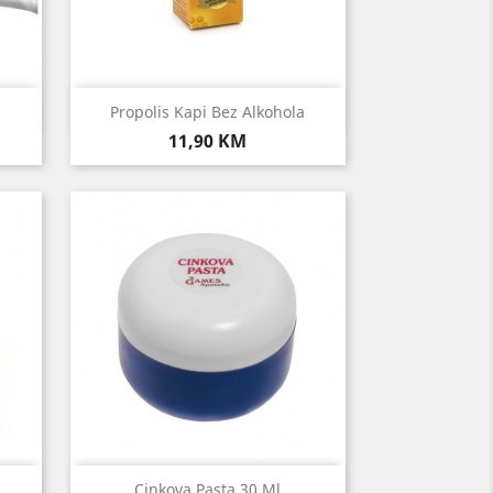
Brzi pregled

Propolis Kapi Bez Alkohola
Cijena
11,90 KM
Brzi pregled

Cinkova Pasta 30 Ml