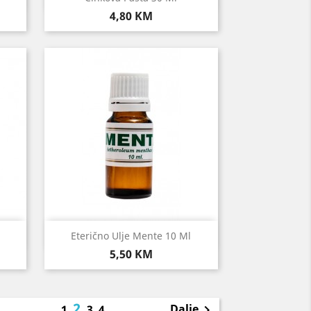
Cijena
4,80 KM
Brzi pregled

Eterično Ulje Mente 10 Ml
Cijena
5,50 KM
2
Dalje
1
3
4
