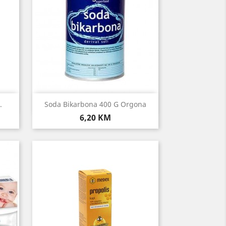
Brzi pregled

.
Soda Bikarbona 400 G Orgona
Cijena
6,20 KM