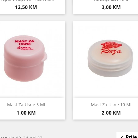
Cijena
Cijena
12,50 KM
3,00 KM
Brzi pregled
Brzi pregled


Mast Za Usne 5 Ml
Mast Za Usne 10 Ml
Cijena
Cijena
1,00 KM
2,00 KM
Prije
