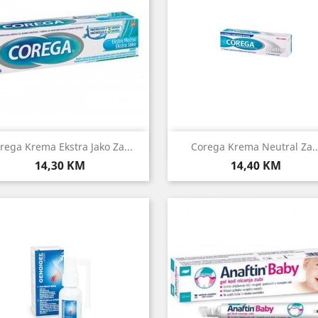
Brzi pregled
Brzi pregled


rega Krema Ekstra Jako Za...
Corega Krema Neutral Za..
Cijena
Cijena
14,30 KM
14,40 KM