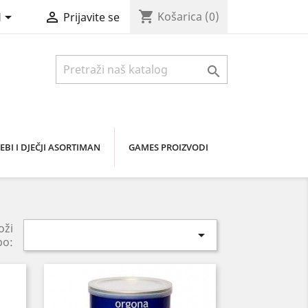
shopping_cart


Košarica
(0)
H
Prijavite se

EBI I DJEČJI ASORTIMAN
GAMES PROIZVODI
oži

po: