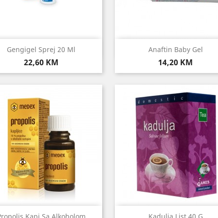
Brzi pregled
Brzi pregled


Gengigel Sprej 20 Ml
Anaftin Baby Gel
Cijena
Cijena
22,60 KM
14,20 KM
Brzi pregled
Brzi pregled


Propolis Kapi Sa Alkoholom
Kadulja List 40 G